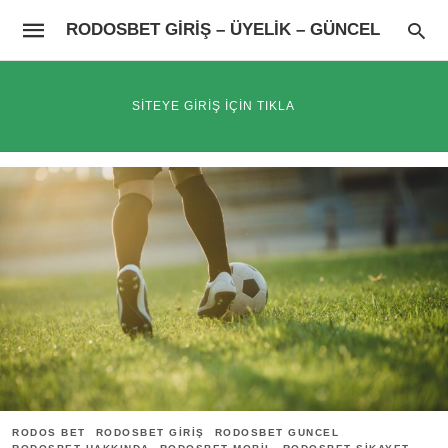
RODOSBET GIRIŞ – ÜYELIK – GÜNCEL
SİTEYE GİRİŞ İÇİN TIKLA
RODOS BET
RODOSBET GIRIŞ
RODOSBET GUNCEL